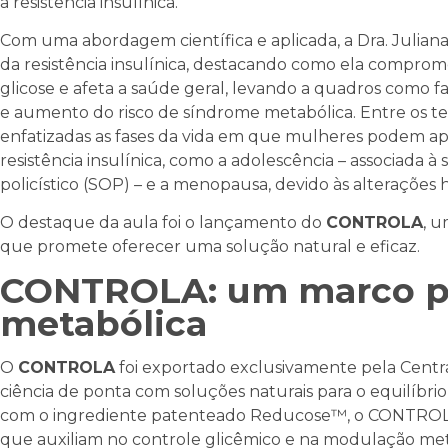
a resistência insulínica.
Com uma abordagem científica e aplicada, a Dra. Julia
da resistência insulínica, destacando como ela compro
glicose e afeta a saúde geral, levando a quadros como 
e aumento do risco de síndrome metabólica. Entre os t
enfatizadas as fases da vida em que mulheres podem ap
resistência insulínica, como a adolescência – associada à
policístico (SOP) – e a menopausa, devido às alterações 
O destaque da aula foi o lançamento do
CONTROLA
, 
que promete oferecer uma solução natural e eficaz.
CONTROLA: um marco p
metabólica
O
CONTROLA
foi exportado exclusivamente pela Cent
ciência de ponta com soluções naturais para o equilíbri
com o ingrediente patenteado Reducose™, o CONTROL
que auxiliam no controle glicêmico e na modulação met