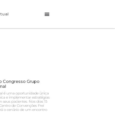
rtual
Do Congresso Grupo
nal
al é uma oportunidade única
nica e implementar estratégias
seus pacientes. Nos dias 15
Centro de Convenções Frei
rá o cenário de um encontro