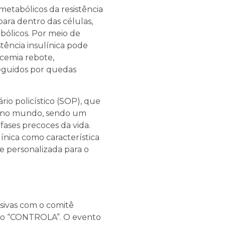
metabólicos da resistência
para dentro das células,
bólicos. Por meio de
stência insulínica pode
icemia rebote,
seguidos por quedas
io policístico (SOP), que
a no mundo, sendo um
fases precoces da vida.
nica como característica
 personalizada para o
usivas com o comitê
duto “CONTROLA”. O evento