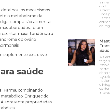
alime
contri
na detalhou os mecanismos
alcanç
uma pa
mete o metabolismo da
Farma 
fadiga, compulsão alimentar
corrida
da reg
emas abordados, foram
resentar maior tendência à
 síndrome do ovário
Mast
hormonais.
Tran
Saúd
um suplemento exclusivo
A Cent
terça-
risco é
ara saúde
basta:
dano c
Cybell
nacion
e inte
centen
ral Farma, combinando
intere
o metabólico. Enriquecido
A apresenta propriedades
abólica.