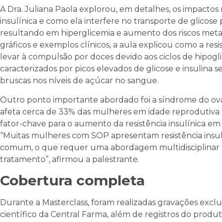
A Dra. Juliana Paola explorou, em detalhes, os impactos 
insulínica e como ela interfere no transporte de glicose 
resultando em hiperglicemia e aumento dos riscos meta
gráficos e exemplos clínicos, a aula explicou como a resi
levar à compulsão por doces devido aos ciclos de hipogl
caracterizados por picos elevados de glicose e insulina 
bruscas nos níveis de açúcar no sangue.
Outro ponto importante abordado foi a síndrome do ovár
afeta cerca de 33% das mulheres em idade reprodutiv
fator-chave para o aumento da resistência insulínica em 
“Muitas mulheres com SOP apresentam resistência insulí
comum, o que requer uma abordagem multidisciplinar e
tratamento”, afirmou a palestrante.
Cobertura completa
Durante a Masterclass, foram realizadas gravações excl
científico da Central Farma, além de registros do pro