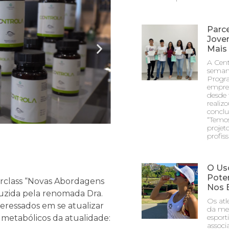
Parc
Jove
Mais
A Cent
seman
Progr
empres
desde 
realiz
conclu
“Temos
projet
profiss
O Us
Poten
erclass “Novas Abordagens
Nos E
duzida pela renomada Dra.
Os atl
teressados em se atualizar
da mel
esport
 metabólicos da atualidade:
associ