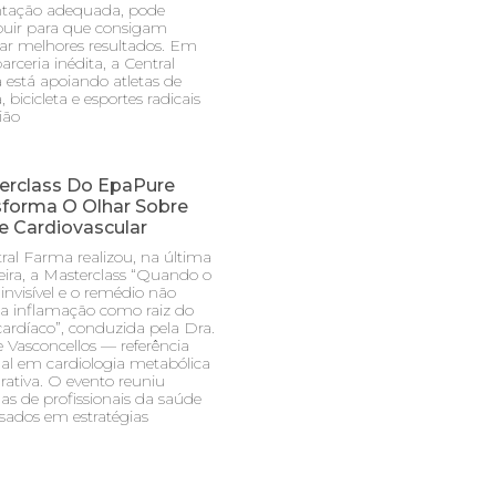
ntação adequada, pode
buir para que consigam
ar melhores resultados. Em
rceria inédita, a Central
está apoiando atletas de
, bicicleta e esportes radicais
ião
erclass Do EpaPure
sforma O Olhar Sobre
e Cardiovascular
ral Farma realizou, na última
feira, a Masterclass “Quando o
 invisível e o remédio não
 a inflamação como raiz do
ardíaco”, conduzida pela Dra.
e Vasconcellos — referência
al em cardiologia metabólica
grativa. O evento reuniu
as de profissionais da saúde
ssados em estratégias