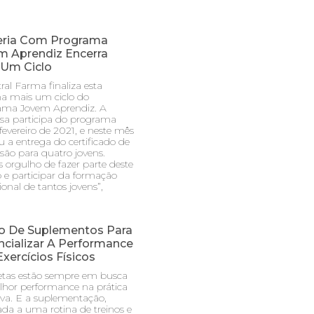
eria Com Programa
m Aprendiz Encerra
 Um Ciclo
ral Farma finaliza esta
a mais um ciclo do
ama Jovem Aprendiz. A
a participa do programa
fevereiro de 2021, e neste mês
ou a entrega do certificado de
são para quatro jovens.
 orgulho de fazer parte deste
o e participar da formação
ional de tantos jovens”,
o De Suplementos Para
cializar A Performance
xercícios Físicos
etas estão sempre em busca
hor performance na prática
iva. E a suplementação,
ada a uma rotina de treinos e