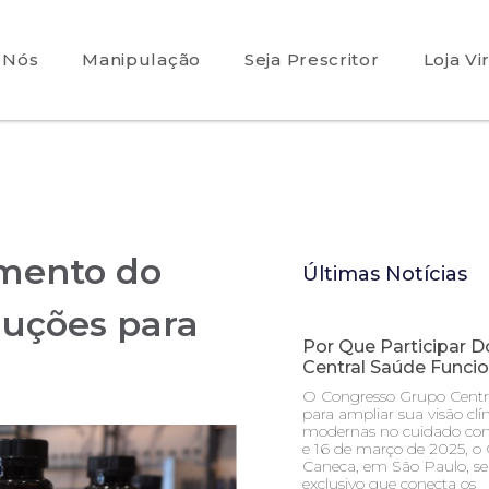
 Nós
Manipulação
Seja Prescritor
Loja Vi
amento do
Últimas Notícias
luções para
Por Que Participar 
Central Saúde Funcio
O Congresso Grupo Centr
para ampliar sua visão clí
modernas no cuidado com 
e 16 de março de 2025, o 
Caneca, em São Paulo, se
exclusivo que conecta os